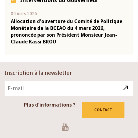
Interventions du Gouverneur
04 mars 2026
22 ju
que
Allocution d'ouverture du Comité de Politique
Mot 
Monétaire de la BCEAO du 4 mars 2026,
Kass
-
prononcée par son Président Monsieur Jean-
prés
Claude Kassi BROU
BCE
Inscription à la newsletter
Plus d'informations ?
CONTACT
Youtube