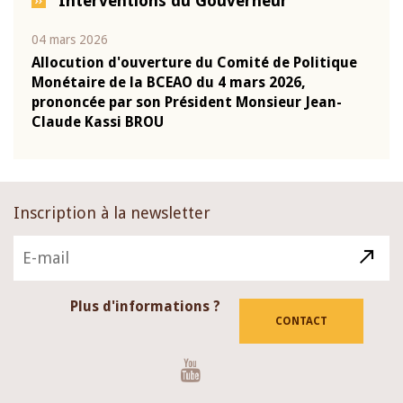
Interventions du Gouverneur
04 mars 2026
22 ju
que
Allocution d'ouverture du Comité de Politique
Mot 
Monétaire de la BCEAO du 4 mars 2026,
Kass
-
prononcée par son Président Monsieur Jean-
prés
Claude Kassi BROU
BCE
Inscription à la newsletter
Plus d'informations ?
CONTACT
Youtube