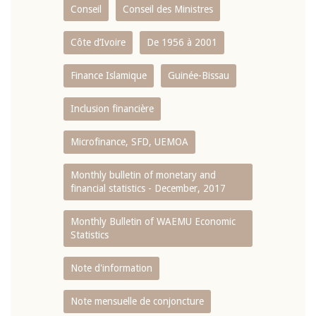
Conseil
Conseil des Ministres
Côte d’Ivoire
De 1956 à 2001
Finance Islamique
Guinée-Bissau
Inclusion financière
Microfinance, SFD, UEMOA
Monthly bulletin of monetary and
financial statistics - December, 2017
Monthly Bulletin of WAEMU Economic
Statistics
Note d'information
Note mensuelle de conjoncture