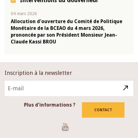
Interventions du Gouverneur
04 mars 2026
22 ju
que
Allocution d'ouverture du Comité de Politique
Mot 
Monétaire de la BCEAO du 4 mars 2026,
Kass
-
prononcée par son Président Monsieur Jean-
prés
Claude Kassi BROU
BCE
Inscription à la newsletter
Plus d'informations ?
CONTACT
Youtube