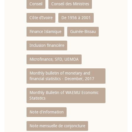
Conseil
Conseil des Ministres
Côte d’Ivoire
De 1956 à 2001
Finance Islamique
Guinée-Bissau
Inclusion financière
Microfinance, SFD, UEMOA
Monthly bulletin of monetary and
financial statistics - December, 2017
Monthly Bulletin of WAEMU Economic
Statistics
Note d'information
Note mensuelle de conjoncture