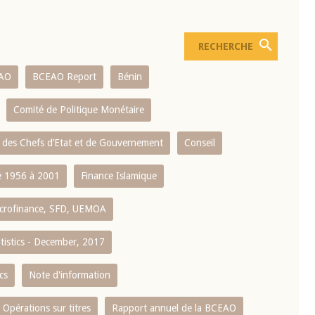
AO
BCEAO Report
Bénin
Comité de Politique Monétaire
 des Chefs d’Etat et de Gouvernement
Conseil
 1956 à 2001
Finance Islamique
crofinance, SFD, UEMOA
atistics - December, 2017
cs
Note d'information
Opérations sur titres
Rapport annuel de la BCEAO