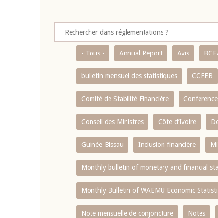
- Tous -
Annual Report
Avis
BCE
bulletin mensuel des statistiques
COFEB
Comité de Stabilité Financière
Conférence
Conseil des Ministres
Côte d’Ivoire
De
Guinée-Bissau
Inclusion financière
Mi
Monthly bulletin of monetary and financial st
Monthly Bulletin of WAEMU Economic Statisti
Note mensuelle de conjoncture
Notes