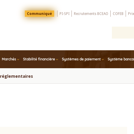
Menu
Communiqué
PI-SPI
Recrutements BCEAO
COFEB
Pri
Top
Marchés
Stabilité financière
Systèmes de paiement
Système bancair
s réglementaires