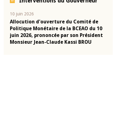
Interventions du Gouverneur
04 mars 2026
22 juillet 2026
e
Allocution d'ouverture du Comité de
Mot introduc
 10
Politique Monétaire de la BCEAO du 4
Claude Kassi
ent
mars 2026, prononcée par son Président
de présentat
Monsieur Jean-Claude Kassi BROU
de la BCEAO