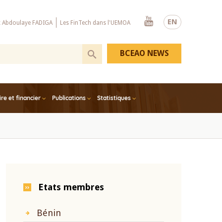
Youtube
EN
x Abdoulaye FADIGA
Les FinTech dans l'UEMOA
BCEAO NEWS
e et financier
Publications
Statistiques
Etats membres
Bénin