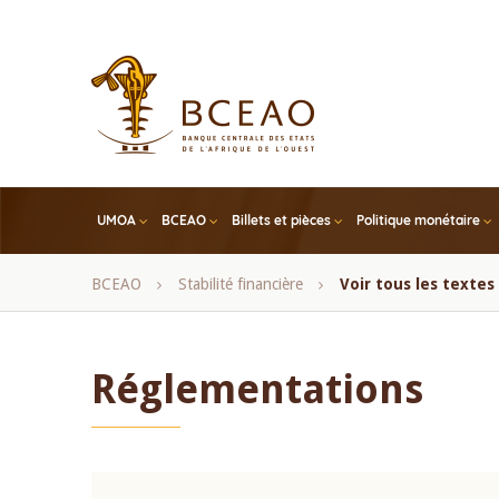
Skip
to
main
content
UMOA
BCEAO
Billets et pièces
Politique monétaire
Fil
BCEAO
Stabilité financière
Voir tous les texte
d'Ariane
Réglementations