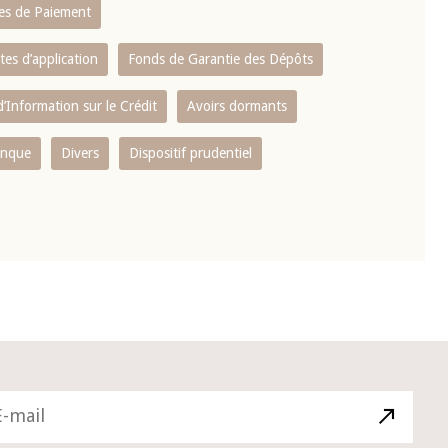
es de Paiement
tes d’application
Fonds de Garantie des Dépôts
’Information sur le Crédit
Avoirs dormants
anque
Divers
Dispositif prudentiel